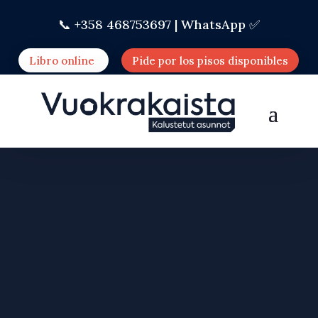
📞 +358 468753697 |
WhatsApp ✅
Libro online
Pide por los pisos disponibles
ALOJAMIENTO
ASEQUIBLE Y
APARTHOTEL EN EL
CENTRO DE VARKAUS
Antigua oficina de correos